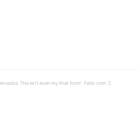
 de
South
n Dry
Quero
m
– Uma 
Cortex
ervados. This isn't even my final form! . Feito com
Sécul
no se