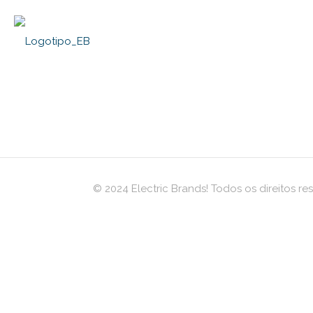
IVAÍ GIN | Linha
Arapuru Londo
Embalagens
Prataria Bonfi
© 2024 Electric Brands! Todos os direitos res
Gin