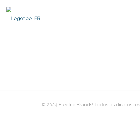
IVAÍ GIN | Linha
Arapuru Londo
Embalagens
Quero Teatro
Gin
Cortex Intellig
© 2024 Electric Brands! Todos os direitos res