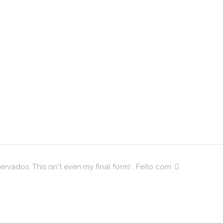
 de
South
n Dry
Dizain
– Uma 
Prata
ence
Sécul
ervados. This isn't even my final form! . Feito com
no se